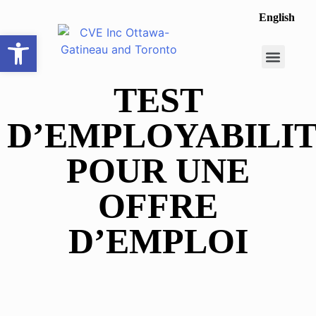
English
Ouvrir la barre d’outils
Opportunité de carrière
Faire une recomme
TEST
D’EMPLOYABILI
POUR UNE
OFFRE
D’EMPLOI