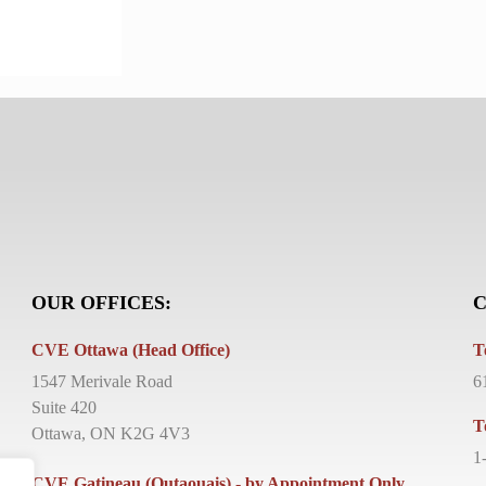
OUR OFFICES:
C
CVE Ottawa (Head Office)
T
1547 Merivale Road
6
Suite 420
T
Ottawa, ON K2G 4V3
1
CVE Gatineau (Outaouais) - by Appointment Only