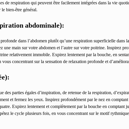
s de respiration qui peuvent être facilement intégrées dans la vie quot
 le bien-être général.
piration abdominale):
n profonde dans l’abdomen plutôt qu’une respiration superficielle dans 
z une main sur votre abdomen et l’autre sur votre poitrine. Inspirez pr
oitrine relativement immobile. Expirez lentement par la bouche, en sent
n vous concentrant sur la sensation de relaxation profonde et d’améliora
ée):
e des parties égales d’inspiration, de retenue de la respiration, d’expirat
ent et fermez les yeux. Inspirez profondément par le nez en comptant 
quatre. Expirez lentement et complètement par la bouche en comptant ju
tez le cycle plusieurs fois, en vous concentrant sur le motif rythmique e