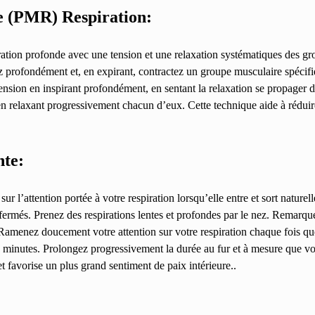
e (PMR) Respiration:
ration profonde avec une tension et une relaxation systématiques des 
ez profondément et, en expirant, contractez un groupe musculaire spéci
ension en inspirant profondément, en sentant la relaxation se propager 
n relaxant progressivement chacun d’eux. Cette technique aide à réduire
nte:
sur l’attention portée à votre respiration lorsqu’elle entre et sort nature
rmés. Prenez des respirations lentes et profondes par le nez. Remarquez 
. Ramenez doucement votre attention sur votre respiration chaque fois q
5 minutes. Prolongez progressivement la durée au fur et à mesure que vo
et favorise un plus grand sentiment de paix intérieure..