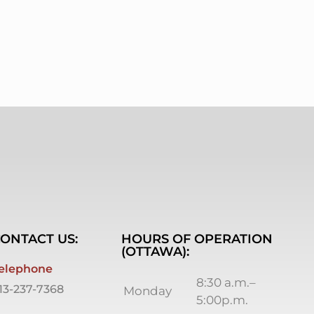
ONTACT US:
HOURS OF OPERATION
(OTTAWA):
elephone
8:30 a.m.–
13-237-7368
Monday
5:00p.m.