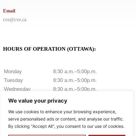
Email
cve@cve.ca
HOURS OF OPERATION (OTTAWA):
Monday
8:30 a.m.–5:00p.m.
Tuesday
8:30 a.m.–5:00p.m.
Wednesday
8:30 a.m.–5:00p.m.
Thursday
8:30 a.m.–5:00p.m.
We value your privacy
Friday
8:30 a.m.–5:00p.m.
We use cookies to enhance your browsing experience,
Saturday
Closed
serve personalised ads or content, and analyse our traffic.
Sunday
Closed
By clicking "Accept All", you consent to our use of cookies.