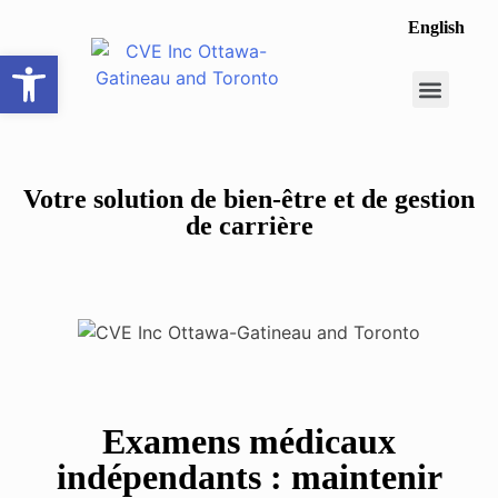
English
Ouvrir la barre d’outils
Opportunité de carrière
Faire une recomme
Votre solution de bien-être et de gestion
de carrière
Examens médicaux
indépendants : maintenir