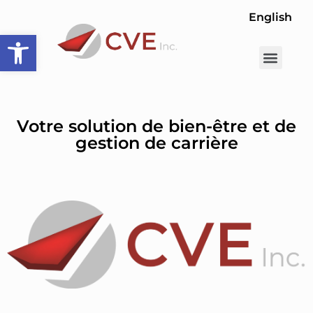
English
Ouvrir la barre d’outils
Opportunité de carrière
Faire une rec
Votre solution de bien-être et de
gestion de carrière