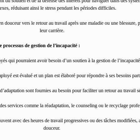
nt du soutien et de la défense des intérêts pour naviguer dans des systè
xes, réduisant ainsi le stress pendant les périodes difficiles.
n en douceur vers le retour au travail après une maladie ou une blessure
leur carrière.
e processus de gestion de l’incapacité :
oyés qui pourraient avoir besoin d’un soutien à la gestion de l’incapacit
mployé est évalué et un plan est élaboré pour répondre à ses besoins parti
adaptation sont fournies au besoin pour faciliter un retour au travail séc
es services comme la réadaptation, le counseling ou le recyclage profess
ouvent avec des heures de travail progressives ou des tâches modifiées, a
douceur.