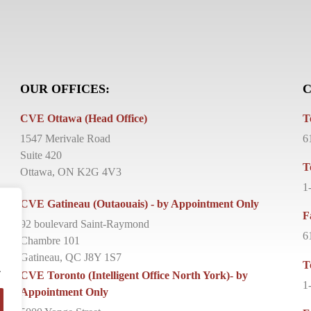
OUR OFFICES:
C
CVE Ottawa (Head Office)
T
1547 Merivale Road
6
Suite 420
T
Ottawa, ON K2G 4V3
1
CVE Gatineau (Outaouais) - by Appointment Only
F
92 boulevard Saint-Raymond
6
Chambre 101
Gatineau, QC J8Y 1S7
T
.
CVE Toronto (Intelligent Office North York)- by
1
Appointment Only