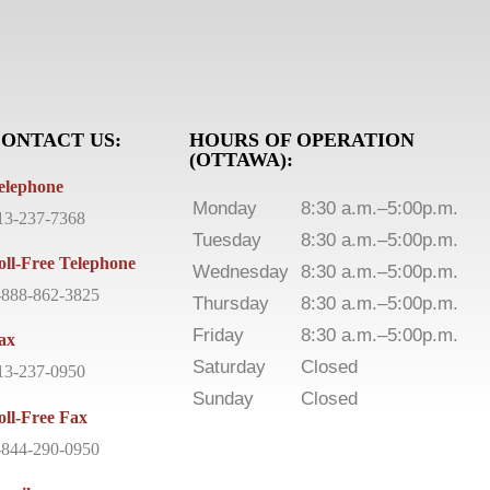
ONTACT US:
HOURS OF OPERATION
(OTTAWA):
elephone
Monday
8:30 a.m.–5:00p.m.
13-237-7368
Tuesday
8:30 a.m.–5:00p.m.
oll-Free Telephone
Wednesday
8:30 a.m.–5:00p.m.
-888-862-3825
Thursday
8:30 a.m.–5:00p.m.
Friday
8:30 a.m.–5:00p.m.
ax
Saturday
Closed
13-237-0950
Sunday
Closed
oll-Free Fax
-844-290-0950